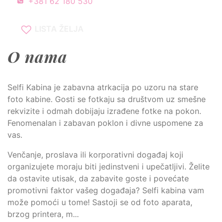
+381 62 180 530
LISTA ŽELJA
O nama
Selfi Kabina je zabavna atrkacija po uzoru na stare
foto kabine. Gosti se fotkaju sa društvom uz smešne
rekvizite i odmah dobijaju izrađene fotke na pokon.
Fenomenalan i zabavan poklon i divne uspomene za
vas.
Venčanje, proslava ili korporativni događaj koji
organizujete moraju biti jedinstveni i upečatljivi. Želite
da ostavite utisak, da zabavite goste i povećate
promotivni faktor vašeg događaja? Selfi kabina vam
može pomoći u tome! Sastoji se od foto aparata,
brzog printera, m...