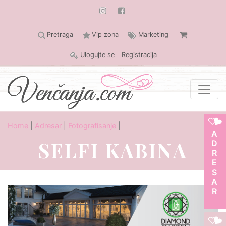
Pretraga
Vip zona
Marketing
Ulogujte se
Registracija
Home
|
Adresar
|
Fotografisanje
|
ADRESAR
SELFI KABINA