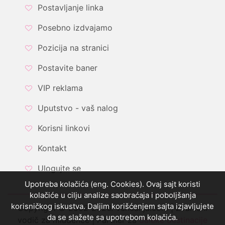
Postavljanje linka
Posebno izdvajamo
Pozicija na stranici
Postavite baner
VIP reklama
Uputstvo - vaš nalog
Korisni linkovi
Kontakt
Ulogujte se
Upotreba kolačića (eng. Cookies). Ovaj sajt koristi
kolačiće u cilju analize saobraćaja i poboljšanja
korisničkog iskustva. Daljim korišćenjem sajta izjavljujete
Copyright © 2002-2026. Vencanja.com | Zvanični
da se slažete sa upotrebom kolačića.
vodič za mladence | Partner za
daleke destinacije