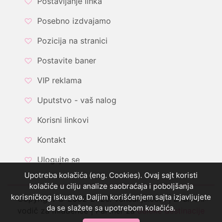
Postavljanje linka
Posebno izdvajamo
Pozicija na stranici
Postavite baner
VIP reklama
Uputstvo - vaš nalog
Korisni linkovi
Kontakt
Ulogujte se
Upotreba kolačića (eng. Cookies). Ovaj sajt koristi
kolačiće u cilju analize saobraćaja i poboljšanja
korisničkog iskustva. Daljim korišćenjem sajta izjavljujete
Copyright © 2002-2026. Vencanja.com | Zvanični
da se slažete sa upotrebom kolačića.
vodič za mladence | Partner za
daleke destinacije