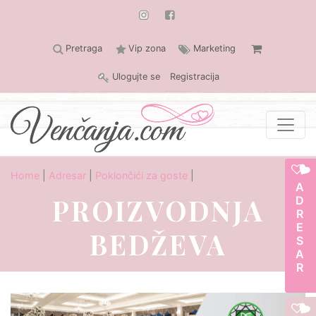
Pretraga
Vip zona
Marketing
Ulogujte se
Registracija
Home
|
Adresar
|
Poklončići za goste
|
ADRESAR
PROIZVODNJA
BEDŽEVA