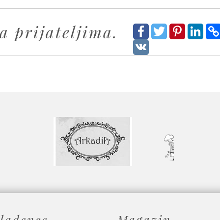
a prijateljima.
ladence
Magazin