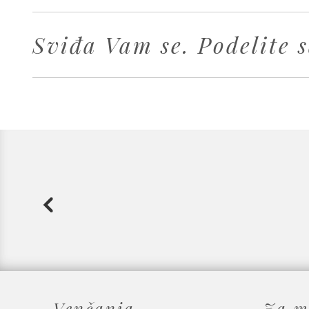
Sviđa Vam se. Podelite s
Venčanja
Za m