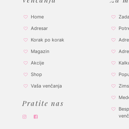
Home
Zada
Adresar
Potr
Korak po korak
Adre
Magazin
Adre
Akcije
Kalk
Shop
Popu
Vaša venčanja
Zims
Med
Pratite nas
Besp
venč