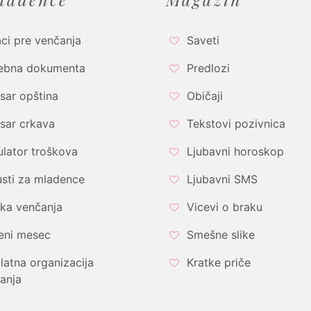
ci pre venčanja
Saveti
ebna dokumenta
Predlozi
sar opština
Običaji
sar crkava
Tekstovi pozivnica
ulator troškova
Ljubavni horoskop
sti za mladence
Ljubavni SMS
ka venčanja
Vicevi o braku
eni mesec
Smešne slike
latna organizacija
Kratke priče
anja