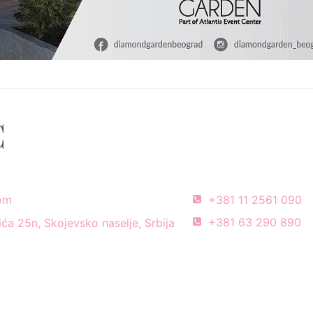
C
com
+381 11 2561 090
+381 63 290 890
ća 25n, Skojevsko naselje, Srbija