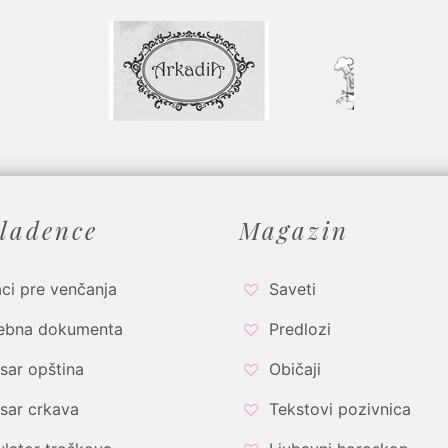
ladence
Magazin
ci pre venčanja
Saveti
ebna dokumenta
Predlozi
sar opština
Običaji
sar crkava
Tekstovi pozivnica