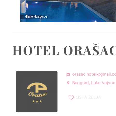
HOTEL ORAŠA
orasac.hotel@gmail.
Beograd, Luke Vojvodi
LISTA ŽELJA