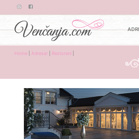
ADR
Home
|
Adresar
|
Restorani
|