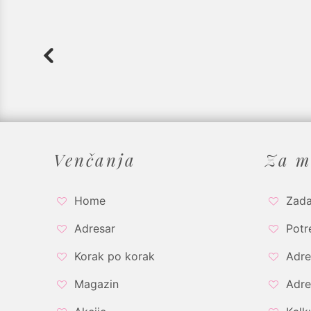
Venčanja
Za m
Home
Zada
Adresar
Potr
Korak po korak
Adre
Magazin
Adre