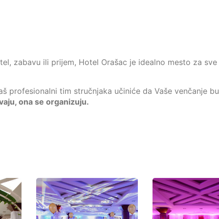
tel, zabavu ili prijem, Hotel Orašac je idealno mesto za sve
 profesionalni tim stručnjaka učiniće da Vaše venčanje b
aju, ona se organizuju.