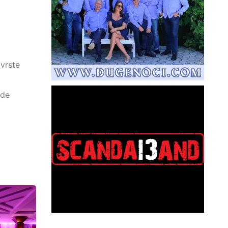
 vrste
ude