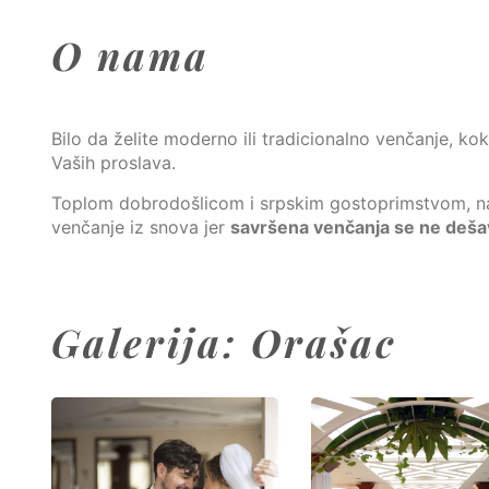
O nama
Bilo da želite moderno ili tradicionalno venčanje, kok
Vaših proslava.
Toplom dobrodošlicom i srpskim gostoprimstvom, naš
venčanje iz snova jer
savršena venčanja se ne dešav
Galerija: Orašac