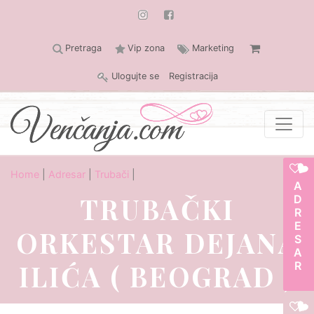
Pretraga
Vip zona
Marketing
Ulogujte se
Registracija
Home
|
Adresar
|
Trubači
|
ADRESAR
TRUBAČKI
ORKESTAR DEJANA
ILIĆA ( BEOGRAD )