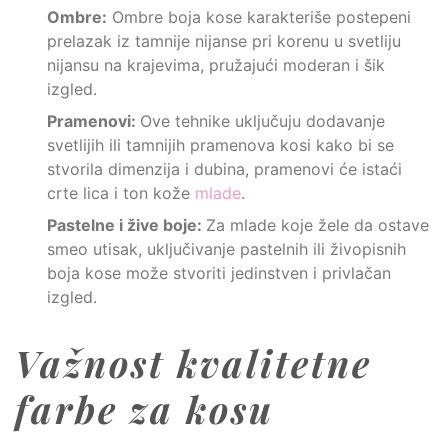
Ombre:
Ombre boja kose karakteriše postepeni
prelazak iz tamnije nijanse pri korenu u svetliju
nijansu na krajevima, pružajući moderan i šik
izgled.
Pramenovi:
Ove tehnike uključuju dodavanje
svetlijih ili tamnijih pramenova kosi kako bi se
stvorila dimenzija i dubina, pramenovi će istaći
crte lica i ton kože
mlade
.
Pastelne i žive boje:
Za mlade koje žele da ostave
smeo utisak, uključivanje pastelnih ili živopisnih
boja kose može stvoriti jedinstven i privlačan
izgled.
Važnost kvalitetne
farbe za kosu