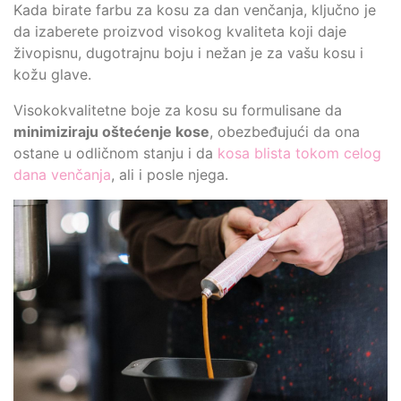
Kada birate farbu za kosu za dan venčanja, ključno je
da izaberete proizvod visokog kvaliteta koji daje
živopisnu, dugotrajnu boju i nežan je za vašu kosu i
kožu glave.
Visokokvalitetne boje za kosu su formulisane da
minimiziraju oštećenje kose
, obezbeđujući da ona
ostane u odličnom stanju i da
kosa blista tokom celog
dana venčanja
, ali i posle njega.