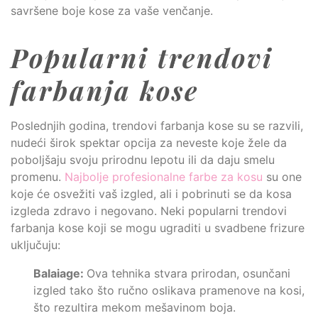
savršene boje kose za vaše venčanje.
Popularni trendovi
farbanja kose
Poslednjih godina, trendovi farbanja kose su se razvili,
nudeći širok spektar opcija za neveste koje žele da
poboljšaju svoju prirodnu lepotu ili da daju smelu
promenu.
Najbolje profesionalne farbe za kosu
su one
koje će osvežiti vaš izgled, ali i pobrinuti se da kosa
izgleda zdravo i negovano. Neki popularni trendovi
farbanja kose koji se mogu ugraditi u svadbene frizure
uključuju:
Balaiage:
Ova tehnika stvara prirodan, osunčani
izgled tako što ručno oslikava pramenove na kosi,
što rezultira mekom mešavinom boja.