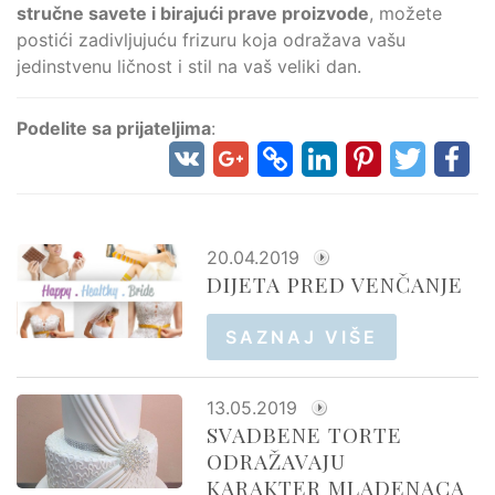
stručne savete i birajući prave proizvode
, možete
postići zadivljujuću frizuru koja odražava vašu
jedinstvenu ličnost i stil na vaš veliki dan.
Podelite sa prijateljima
:
20.04.2019
DIJETA PRED VENČANJE
SAZNAJ VIŠE
13.05.2019
SVADBENE TORTE
ODRAŽAVAJU
KARAKTER MLADENACA