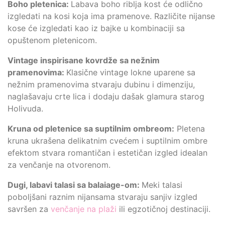
Boho pletenica:
Labava boho riblja kost će odlično
izgledati na kosi koja ima pramenove. Različite nijanse
kose će izgledati kao iz bajke u kombinaciji sa
opuštenom pletenicom.
Vintage inspirisane kovrdže sa nežnim
pramenovima:
Klasične vintage lokne uparene sa
nežnim pramenovima stvaraju dubinu i dimenziju,
naglašavaju crte lica i dodaju dašak glamura starog
Holivuda.
Kruna od pletenice sa suptilnim ombreom:
Pletena
kruna ukrašena delikatnim cvećem i suptilnim ombre
efektom stvara romantičan i estetičan izgled idealan
za venčanje na otvorenom.
Dugi, labavi talasi sa balaiage-om:
Meki talasi
poboljšani raznim nijansama stvaraju sanjiv izgled
savršen za
venčanje na plaži
ili egzotičnoj destinaciji.