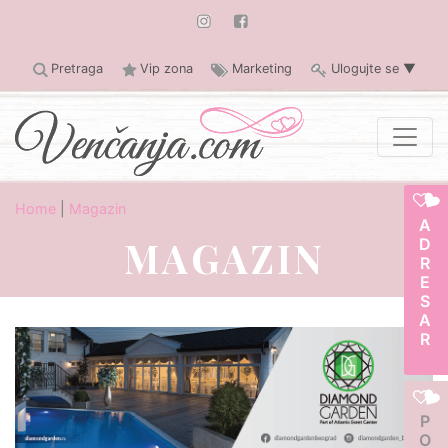
Pretraga
Vip zona
Marketing
Ulogujte se
▼
Home
|
Magazin
ADRESAR
MAGAZIN