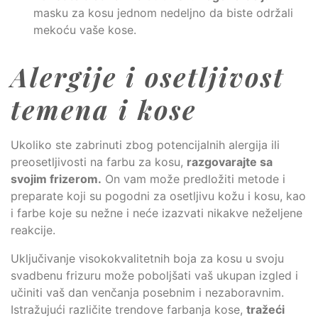
masku za kosu jednom nedeljno da biste održali
mekoću vaše kose.
Alergije i osetljivost
temena i kose
Ukoliko ste zabrinuti zbog potencijalnih alergija ili
preosetljivosti na farbu za kosu,
razgovarajte sa
svojim frizerom.
On vam može predložiti metode i
preparate koji su pogodni za osetljivu kožu i kosu, kao
i farbe koje su nežne i neće izazvati nikakve neželjene
reakcije.
Uključivanje visokokvalitetnih boja za kosu u svoju
svadbenu frizuru može poboljšati vaš ukupan izgled i
učiniti vaš dan venčanja posebnim i nezaboravnim.
Istražujući različite trendove farbanja kose,
tražeći