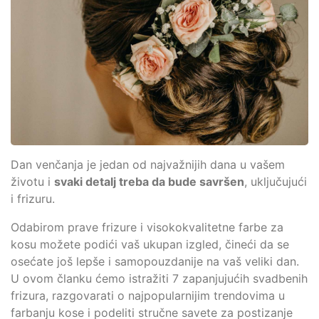
Dan venčanja je jedan od najvažnijih dana u vašem
životu i
svaki detalj treba da bude savršen
, uključujući
i frizuru.
Odabirom prave frizure i visokokvalitetne farbe za
kosu možete podići vaš ukupan izgled, čineći da se
osećate još lepše i samopouzdanije na vaš veliki dan.
U ovom članku ćemo istražiti 7 zapanjujućih svadbenih
frizura, razgovarati o najpopularnijim trendovima u
farbanju kose i podeliti stručne savete za postizanje