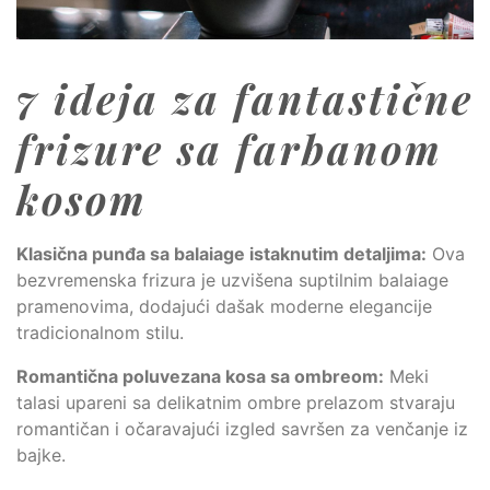
7 ideja za fantastične
frizure sa farbanom
kosom
Klasična punđa sa balaiage istaknutim detaljima:
Ova
bezvremenska frizura je uzvišena suptilnim balaiage
pramenovima, dodajući dašak moderne elegancije
tradicionalnom stilu.
Romantična poluvezana kosa sa ombreom:
Meki
talasi upareni sa delikatnim ombre prelazom stvaraju
romantičan i očaravajući izgled savršen za venčanje iz
bajke.