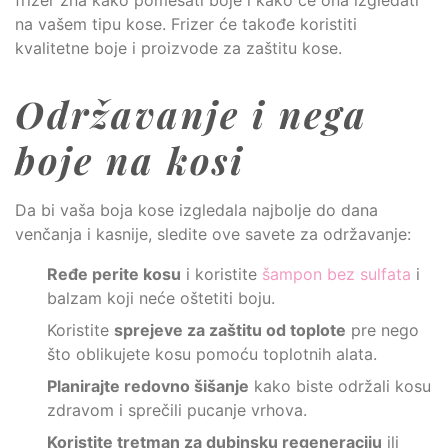
frizer zna kako pomešati boje i kako će ona izgledati
na vašem tipu kose. Frizer će takođe koristiti
kvalitetne boje i proizvode za zaštitu kose.
Održavanje i nega
boje na kosi
Da bi vaša boja kose izgledala najbolje do dana
venčanja i kasnije, sledite ove savete za održavanje:
Ređe perite kosu
i koristite
šampon bez sulfata
i
balzam koji neće oštetiti boju.
Koristite
sprejeve za zaštitu od toplote
pre nego
što oblikujete kosu pomoću toplotnih alata.
Planirajte redovno šišanje
kako biste održali kosu
zdravom i sprečili pucanje vrhova.
Koristite tretman za dubinsku regeneraciju
ili