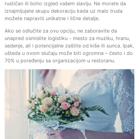
rustičan ili boho izgled vašem slavlju. Ne morate da
iznajmljujete skupu dekoraciju kada uz malo truda
možete napraviti unikatne i lične detalje.
Ako se odlučite za ovu opciju, ne zaboravite da
unapred osmislite logistiku - mesto za muziku, hranu,
sedenje, ali i potencijalne zaštite od kiše ili sunca. Ipak,
ušteda u ovom slučaju može biti ogromna – često i do
70% u poređenju sa organizacijom u restoranu.