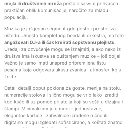
mejla ili društvenih mreža
postaje sasvim prihvaćen i
praktičan oblik komunikacije, naročito za mlađu
populaciju.
Muzika je još jedan segment gde postoji prostor za
uštedu. Umesto kompletnog benda ili orkestra, možete
angažovati DJ-a ili čak kreirati sopstvenu plejlistu
.
Uređaji za ozvučenje mogu se iznajmiti, a ako neko iz
društva ima iskustva sa puštanjem muzike – još bolje!
Važno je samo imati unapred pripremljenu listu
pesama koja odgovara ukusu zvanica i atmosferi koju
želite.
Ostali detalji poput poklona za goste, menija na stolu,
numeracije stolova i slično mogu se vrlo lako izraditi
kod kuće ili uz pomoć prijatelja koji su vešti u dizajnu i
štampi. Minimalizam je u modi – jednostavne,
elegantne kartice i zahvalnice izrađene ručno ili
digitalno mogu izgledati sofisticirano, a koštati znatno