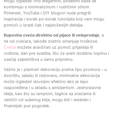
mogu izgledati vrlo elegantno, posebno kada se
kombinuju s minimalizmom i rustičnim stilom.
Pinterest, YouTube i DIY blogovi nude pregršt
inspiracije i korak-po-korak tutorijala koji vam mogu
pomoći u izradi čak i najsloženijih detalja.
Kupovina cveća direktno od pijace ili veleprodaje
, a
ne od cvećara, takođe znatno smanjuje troškove.
Cveće
možete aranžirati uz pomoć prijatelja ili
rodbine, dan pre svadbe, što će uneti dodatnu toplinu i
osećaj zajedništva u samu pripremu.
Važno je i planirati dekoraciju prema tipu prostora – u
dvorištu, salašu ili restoranu, minimalna dekoracija
može izgledati dovoljno efektno ako je lepo
raspoređena i u skladu s ambijentom. Jednostavne
ideje, kao što su lampioni, teglice sa svećama ili
venčići od sušenog bilja, mogu biti i estetski i
finansijski pun pogodak.