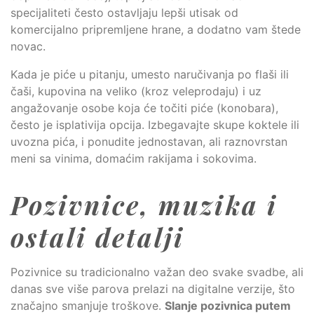
specijaliteti često ostavljaju lepši utisak od
komercijalno pripremljene hrane, a dodatno vam štede
novac.
Kada je piće u pitanju, umesto naručivanja po flaši ili
čaši, kupovina na veliko (kroz veleprodaju) i uz
angažovanje osobe koja će točiti piće (konobara),
često je isplativija opcija. Izbegavajte skupe koktele ili
uvozna pića, i ponudite jednostavan, ali raznovrstan
meni sa vinima, domaćim rakijama i sokovima.
Pozivnice, muzika i
ostali detalji
Pozivnice su tradicionalno važan deo svake svadbe, ali
danas sve više parova prelazi na digitalne verzije, što
značajno smanjuje troškove.
Slanje pozivnica putem