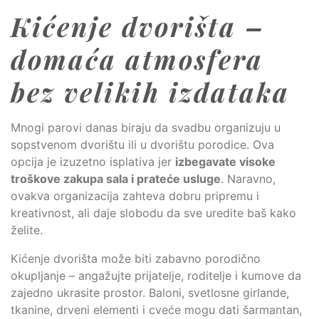
Kićenje dvorišta –
domaća atmosfera
bez velikih izdataka
Mnogi parovi danas biraju da svadbu organizuju u
sopstvenom dvorištu ili u dvorištu porodice. Ova
opcija je izuzetno isplativa jer
izbegavate visoke
troškove zakupa sala i prateće usluge
. Naravno,
ovakva organizacija zahteva dobru pripremu i
kreativnost, ali daje slobodu da sve uredite baš kako
želite.
Kićenje dvorišta može biti zabavno porodično
okupljanje – angažujte prijatelje, roditelje i kumove da
zajedno ukrasite prostor. Baloni, svetlosne girlande,
tkanine, drveni elementi i cveće mogu dati šarmantan,