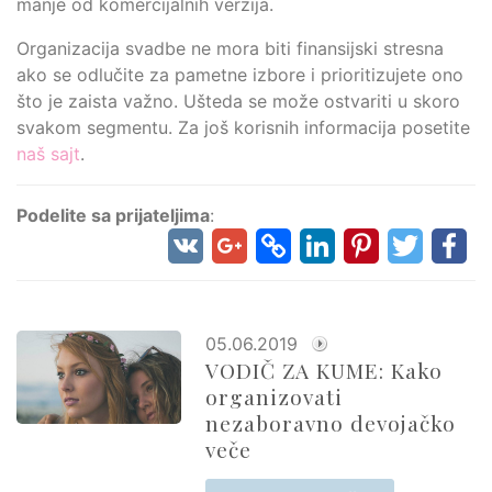
manje od komercijalnih verzija.
Organizacija svadbe ne mora biti finansijski stresna
ako se odlučite za pametne izbore i prioritizujete ono
što je zaista važno. Ušteda se može ostvariti u skoro
svakom segmentu. Za još korisnih informacija posetite
naš sajt
.
Podelite sa prijateljima
:
05.06.2019
VODIČ ZA KUME: Kako
organizovati
nezaboravno devojačko
veče