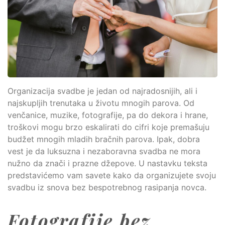
Organizacija svadbe je jedan od najradosnijih, ali i
najskupljih trenutaka u životu mnogih parova. Od
venčanice, muzike, fotografije, pa do dekora i hrane,
troškovi mogu brzo eskalirati do cifri koje premašuju
budžet mnogih mladih bračnih parova. Ipak, dobra
vest je da luksuzna i nezaboravna svadba ne mora
nužno da znači i prazne džepove. U nastavku teksta
predstavićemo vam savete kako da organizujete svoju
svadbu iz snova bez bespotrebnog rasipanja novca.
Fotografije bez