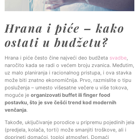
Hrana i piće – kako
ostati u budžetu?
Hrana i piće često čine najveći deo budžeta
svadbe
,
naročito kada se radi o većem broju zvanica. Međutim,
uz malo planiranja i racionalnog pristupa, i ova stavka
može biti znatno ekonomičnija. Prvo, razmislite o tipu
posluženja – umesto višesatne večere u više tokova,
moguće je
organizovati buffet ili finger food
postavku, što je sve češći trend kod modernih
venčanja
.
Takođe, uključivanje porodice u pripremu pojedinih jela
(predjela, kolača, torti) može smanjiti troškove, ali i
doprineti domaćoj, toploj atmosferi. Domaći