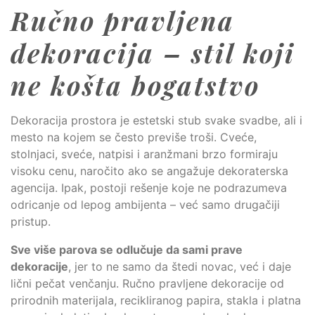
Ručno pravljena
dekoracija – stil koji
ne košta bogatstvo
Dekoracija prostora je estetski stub svake svadbe, ali i
mesto na kojem se često previše troši. Cveće,
stolnjaci, sveće, natpisi i aranžmani brzo formiraju
visoku cenu, naročito ako se angažuje dekoraterska
agencija. Ipak, postoji rešenje koje ne podrazumeva
odricanje od lepog ambijenta – već samo drugačiji
pristup.
Sve više parova se odlučuje da sami prave
dekoracije
, jer to ne samo da štedi novac, već i daje
lični pečat venčanju. Ručno pravljene dekoracije od
prirodnih materijala, recikliranog papira, stakla i platna