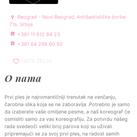
Beograd - Novi Beograd, Antišastističke borbe
71a, Srbija
+381 11 612 84 23
+381 64 298 60 92
LISTA ŽELJA
O nama
Prvi ples je najromantičniji trenutak na venčanju,
čarobna slika koja se ne zaboravlja .Potrebno je samo
da izaberete vaše omiljene pesme, a naš koreograf će
osmisliti samo za vas koreografiju. Za potvrdu našeg
rada svedeoči veliki broj parova koji su uživali
pripremajući se za svoj prvi ples, na radost samih