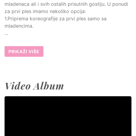
mladenaca ali i svih ostalih prisutnih gostiju. U ponudi
za prvi ples imamo nekoliko opcija:
1.Priprema koreografije za prvi ples samo sa
mladencima.
...
PRIKAŽI VIŠE
Video Album