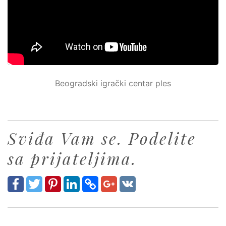
Beogradski igrački centar ples
Sviđa Vam se. Podelite
sa prijateljima.