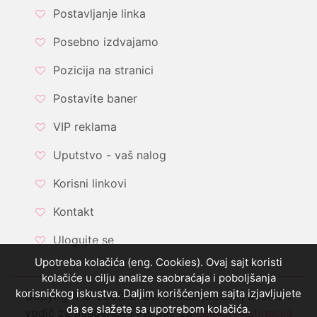
Postavljanje linka
Posebno izdvajamo
Pozicija na stranici
Postavite baner
VIP reklama
Uputstvo - vaš nalog
Korisni linkovi
Kontakt
Ulogujte se
Upotreba kolačića (eng. Cookies). Ovaj sajt koristi
kolačiće u cilju analize saobraćaja i poboljšanja
korisničkog iskustva. Daljim korišćenjem sajta izjavljujete
Copyright © 2002-2026. Vencanja.com | Zvanični
da se slažete sa upotrebom kolačića.
vodič za mladence | Partner za
daleke destinacije