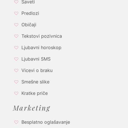
Saveti
Predlozi
Običaji
Tekstovi pozivnica
Ljubavni horoskop
Ljubavni SMS
Vicevi o braku
Smešne slike
Kratke priče
Marketing
Besplatno oglašavanje