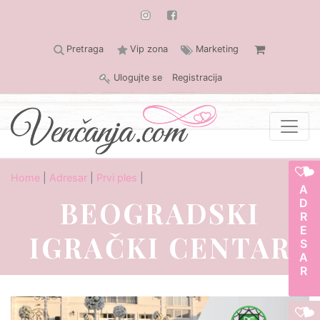
Pretraga
Vip zona
Marketing
Ulogujte se
Registracija
Home
|
Adresar
|
Prvi ples
|
ADRESAR
BEOGRADSKI
IGRAČKI CENTAR